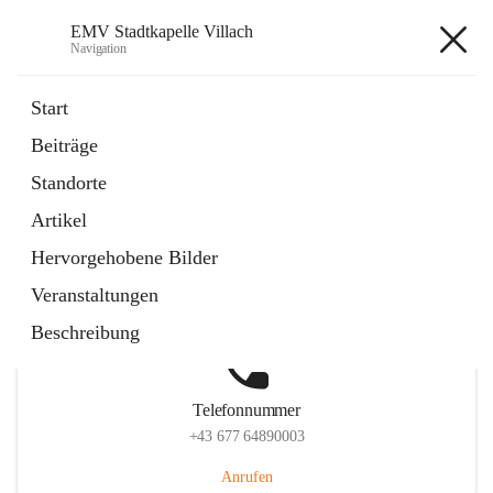
EMV Stadtkapelle Villach
Navigation
EMV Stadtkapelle Villach
Start
Beiträge
Standorte
Hauptadresse
Artikel
Heidenfeldstraße 24, 9500 Villach, AUT
Hervorgehobene Bilder
Auf Karte ansehen
Veranstaltungen
Beschreibung
Telefonnummer
+43 677 64890003
Anrufen