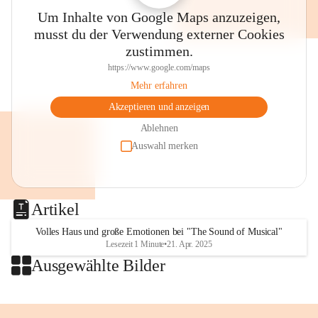
Thalia, der Evangelischen Kirche 
Um Inhalte von Google Maps anzuzeigen,
im Stadtpark, dem Villacher 
musst du der Verwendung externer Cookies
Wochenmarkt und anderen Plätzen 
zustimmen.
wird musiziert, gesungen, gelauscht 
🤩🥳👌
https://www.google.com/maps
👉Merkt euch den Termin!
Mehr erfahren
⏰SA, 18. Juli, 8 bis 13 Uhr
Akzeptieren und anzeigen
🎶"Villach klingt"
💛Eintritt frei!
Ablehnen
Auswahl merken
Foto: Stadt Villach 
#villach #villaco #beljak 
#grenzenlosVillach 
Artikel
#villachGrenzenlos #citylife 
#stadtleben #carinthischersommer 
Volles Haus und große Emotionen bei "The Sound of Musical"
Lesezeit 1 Minute
•
21. Apr. 2025
#musik #villachklingt 
Ausgewählte Bilder
#kulturstadtvillach #konzert