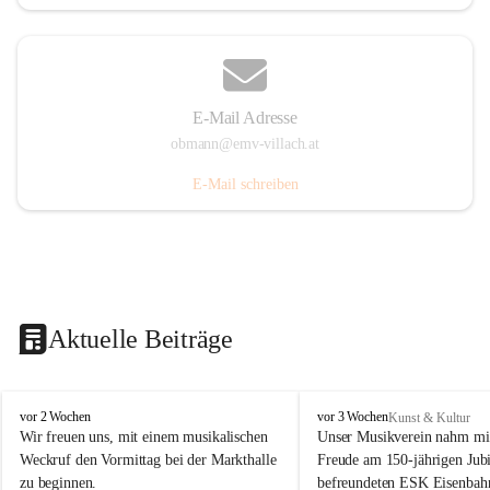
E-Mail Adresse
obmann@emv-villach.at
E-Mail schreiben
Aktuelle Beiträge
E
E
vor 2 Wochen
vor 3 Wochen
Kunst & Kultur
M
M
Wir freuen uns, mit einem musikalischen 
Unser Musikverein nahm mit
V
V
Weckruf den Vormittag bei der Markthalle 
Freude am 150-jährigen Jubi
S
S
zu beginnen.
befreundeten ESK Eisenbah