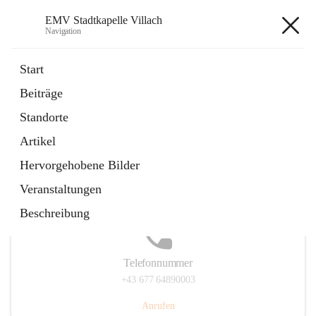
EMV Stadtkapelle Villach
Navigation
EMV Stadtkapelle Villach
Start
Beiträge
Standorte
Hauptadresse
Artikel
Heidenfeldstraße 24, 9500 Villach, AUT
Hervorgehobene Bilder
Auf Karte ansehen
Veranstaltungen
Beschreibung
Telefonnummer
+43 677 64890003
Anrufen