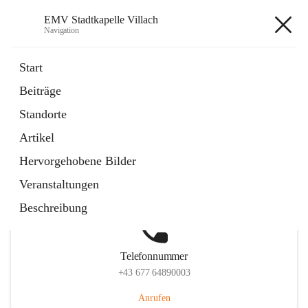
EMV Stadtkapelle Villach
Navigation
EMV Stadtkapelle Villach
Start
Beiträge
Standorte
Hauptadresse
Artikel
Heidenfeldstraße 24, 9500 Villach, AUT
Hervorgehobene Bilder
Auf Karte ansehen
Veranstaltungen
Beschreibung
Telefonnummer
+43 677 64890003
Anrufen