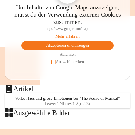
Thalia, der Evangelischen Kirche 
Um Inhalte von Google Maps anzuzeigen,
im Stadtpark, dem Villacher 
musst du der Verwendung externer Cookies
Wochenmarkt und anderen Plätzen 
zustimmen.
wird musiziert, gesungen, gelauscht 
🤩🥳👌
https://www.google.com/maps
👉Merkt euch den Termin!
Mehr erfahren
⏰SA, 18. Juli, 8 bis 13 Uhr
Akzeptieren und anzeigen
🎶"Villach klingt"
💛Eintritt frei!
Ablehnen
Auswahl merken
Foto: Stadt Villach 
#villach #villaco #beljak 
#grenzenlosVillach 
Artikel
#villachGrenzenlos #citylife 
#stadtleben #carinthischersommer 
Volles Haus und große Emotionen bei "The Sound of Musical"
Lesezeit 1 Minute
•
21. Apr. 2025
#musik #villachklingt 
Ausgewählte Bilder
#kulturstadtvillach #konzert