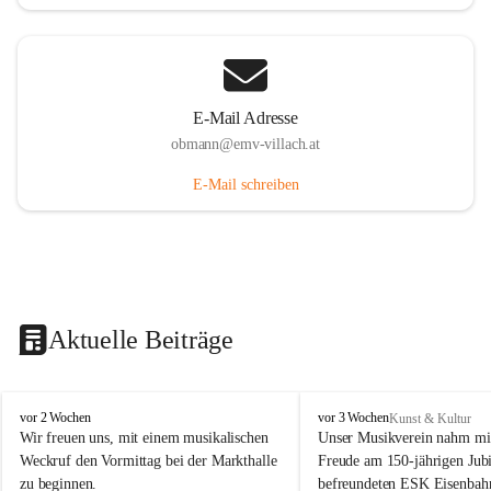
E-Mail Adresse
obmann@emv-villach.at
E-Mail schreiben
Aktuelle Beiträge
E
E
vor 2 Wochen
vor 3 Wochen
Kunst & Kultur
M
M
Wir freuen uns, mit einem musikalischen 
Unser Musikverein nahm mit
V
V
Weckruf den Vormittag bei der Markthalle 
Freude am 150-jährigen Jubi
S
S
zu beginnen.
befreundeten ESK Eisenbah