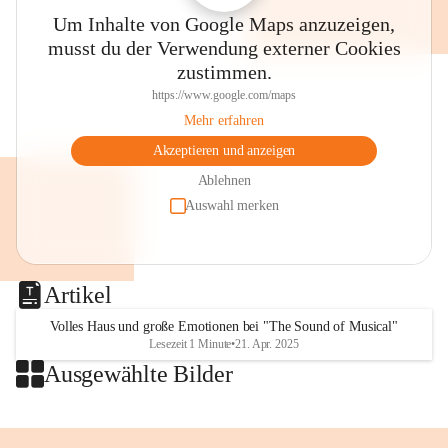
Thalia, der Evangelischen Kirche 
Um Inhalte von Google Maps anzuzeigen,
im Stadtpark, dem Villacher 
musst du der Verwendung externer Cookies
Wochenmarkt und anderen Plätzen 
zustimmen.
wird musiziert, gesungen, gelauscht 
🤩🥳👌
https://www.google.com/maps
👉Merkt euch den Termin!
Mehr erfahren
⏰SA, 18. Juli, 8 bis 13 Uhr
Akzeptieren und anzeigen
🎶"Villach klingt"
💛Eintritt frei!
Ablehnen
Auswahl merken
Foto: Stadt Villach 
#villach #villaco #beljak 
#grenzenlosVillach 
Artikel
#villachGrenzenlos #citylife 
#stadtleben #carinthischersommer 
Volles Haus und große Emotionen bei "The Sound of Musical"
Lesezeit 1 Minute
•
21. Apr. 2025
#musik #villachklingt 
Ausgewählte Bilder
#kulturstadtvillach #konzert