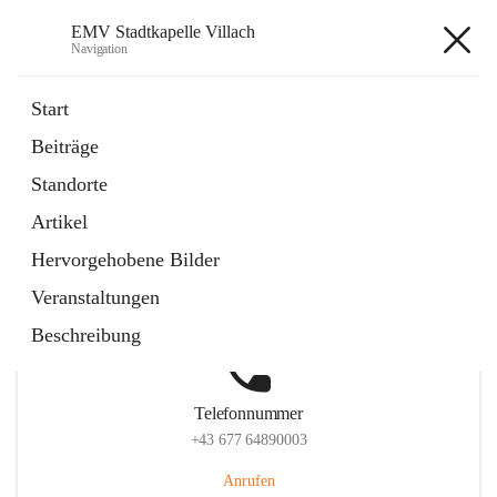
EMV Stadtkapelle Villach
Navigation
EMV Stadtkapelle Villach
Start
Beiträge
Standorte
Hauptadresse
Artikel
Heidenfeldstraße 24, 9500 Villach, AUT
Hervorgehobene Bilder
Auf Karte ansehen
Veranstaltungen
Beschreibung
Telefonnummer
+43 677 64890003
Anrufen