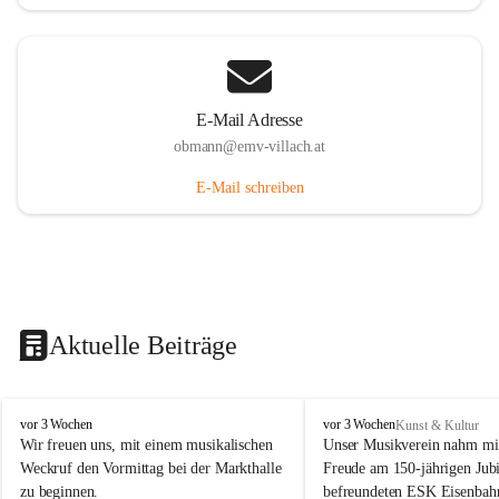
E-Mail Adresse
obmann@emv-villach.at
E-Mail schreiben
Aktuelle Beiträge
E
E
vor 3 Wochen
vor 3 Wochen
Kunst & Kultur
M
M
Wir freuen uns, mit einem musikalischen 
Unser Musikverein nahm mit
V
V
Weckruf den Vormittag bei der Markthalle 
Freude am 150-jährigen Jubi
S
S
zu beginnen.
befreundeten ESK Eisenbah