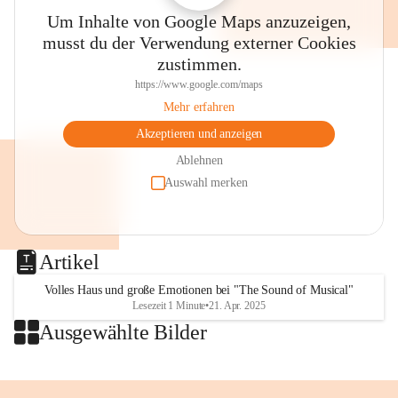
Thalia, der Evangelischen Kirche 
Um Inhalte von Google Maps anzuzeigen,
im Stadtpark, dem Villacher 
musst du der Verwendung externer Cookies
Wochenmarkt und anderen Plätzen 
zustimmen.
wird musiziert, gesungen, gelauscht 
🤩🥳👌
https://www.google.com/maps
👉Merkt euch den Termin!
Mehr erfahren
⏰SA, 18. Juli, 8 bis 13 Uhr
Akzeptieren und anzeigen
🎶"Villach klingt"
💛Eintritt frei!
Ablehnen
Auswahl merken
Foto: Stadt Villach 
#villach #villaco #beljak 
#grenzenlosVillach 
Artikel
#villachGrenzenlos #citylife 
#stadtleben #carinthischersommer 
Volles Haus und große Emotionen bei "The Sound of Musical"
Lesezeit 1 Minute
•
21. Apr. 2025
#musik #villachklingt 
Ausgewählte Bilder
#kulturstadtvillach #konzert