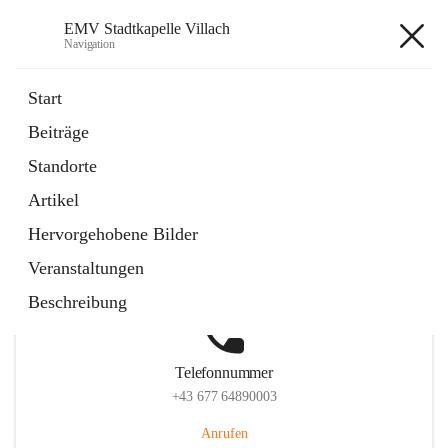
EMV Stadtkapelle Villach
Navigation
EMV Stadtkapelle Villach
Start
Beiträge
Standorte
Hauptadresse
Artikel
Heidenfeldstraße 24, 9500 Villach, AUT
Hervorgehobene Bilder
Auf Karte ansehen
Veranstaltungen
Beschreibung
Telefonnummer
+43 677 64890003
Anrufen