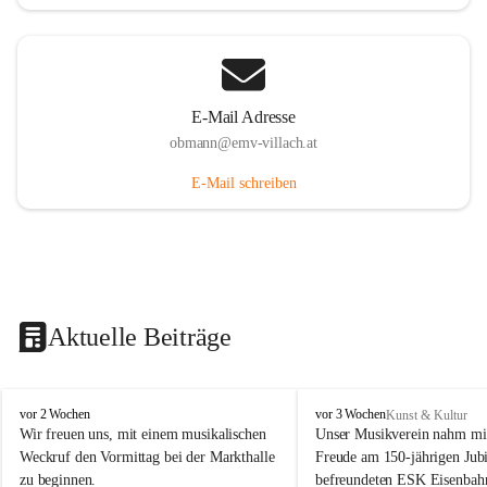
E-Mail Adresse
obmann@emv-villach.at
E-Mail schreiben
Aktuelle Beiträge
E
E
vor 2 Wochen
vor 3 Wochen
Kunst & Kultur
M
M
Wir freuen uns, mit einem musikalischen 
Unser Musikverein nahm mit
V
V
Weckruf den Vormittag bei der Markthalle 
Freude am 150-jährigen Jubi
S
S
zu beginnen.
befreundeten ESK Eisenbah