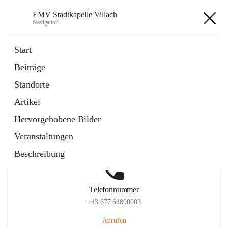
EMV Stadtkapelle Villach
Navigation
EMV Stadtkapelle Villach
Start
Beiträge
Standorte
Hauptadresse
Artikel
Heidenfeldstraße 24, 9500 Villach, AUT
Hervorgehobene Bilder
Auf Karte ansehen
Veranstaltungen
Beschreibung
Telefonnummer
+43 677 64890003
Anrufen