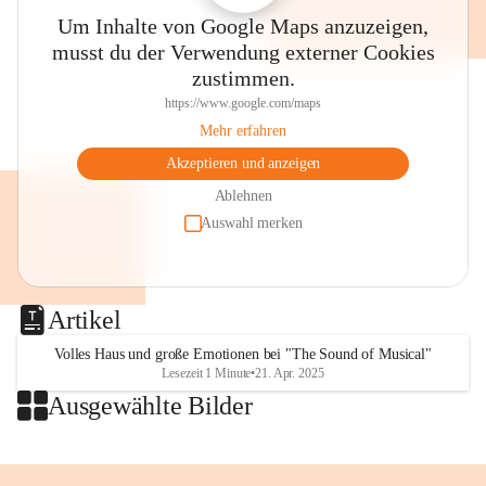
Thalia, der Evangelischen Kirche 
Um Inhalte von Google Maps anzuzeigen,
im Stadtpark, dem Villacher 
musst du der Verwendung externer Cookies
Wochenmarkt und anderen Plätzen 
zustimmen.
wird musiziert, gesungen, gelauscht 
🤩🥳👌
https://www.google.com/maps
👉Merkt euch den Termin!
Mehr erfahren
⏰SA, 18. Juli, 8 bis 13 Uhr
Akzeptieren und anzeigen
🎶"Villach klingt"
💛Eintritt frei!
Ablehnen
Auswahl merken
Foto: Stadt Villach 
#villach #villaco #beljak 
#grenzenlosVillach 
Artikel
#villachGrenzenlos #citylife 
#stadtleben #carinthischersommer 
Volles Haus und große Emotionen bei "The Sound of Musical"
Lesezeit 1 Minute
•
21. Apr. 2025
#musik #villachklingt 
Ausgewählte Bilder
#kulturstadtvillach #konzert