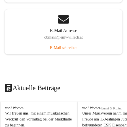
E-Mail Adresse
obmann@emv-villach.at
E-Mail schreiben
Aktuelle Beiträge
E
E
vor 3 Wochen
vor 3 Wochen
Kunst & Kultur
M
M
Wir freuen uns, mit einem musikalischen 
Unser Musikverein nahm mit
V
V
Weckruf den Vormittag bei der Markthalle 
Freude am 150-jährigen Jubi
S
S
zu beginnen.
befreundeten ESK Eisenbah