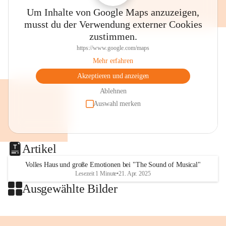
Thalia, der Evangelischen Kirche 
Um Inhalte von Google Maps anzuzeigen,
im Stadtpark, dem Villacher 
musst du der Verwendung externer Cookies
Wochenmarkt und anderen Plätzen 
zustimmen.
wird musiziert, gesungen, gelauscht 
🤩🥳👌
https://www.google.com/maps
👉Merkt euch den Termin!
Mehr erfahren
⏰SA, 18. Juli, 8 bis 13 Uhr
Akzeptieren und anzeigen
🎶"Villach klingt"
💛Eintritt frei!
Ablehnen
Auswahl merken
Foto: Stadt Villach 
#villach #villaco #beljak 
#grenzenlosVillach 
Artikel
#villachGrenzenlos #citylife 
#stadtleben #carinthischersommer 
Volles Haus und große Emotionen bei "The Sound of Musical"
Lesezeit 1 Minute
•
21. Apr. 2025
#musik #villachklingt 
Ausgewählte Bilder
#kulturstadtvillach #konzert