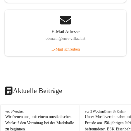
E-Mail Adresse
obmann@emv-villach.at
E-Mail schreiben
Aktuelle Beiträge
E
E
vor 3 Wochen
vor 3 Wochen
Kunst & Kultur
M
M
Wir freuen uns, mit einem musikalischen 
Unser Musikverein nahm mit
V
V
Weckruf den Vormittag bei der Markthalle 
Freude am 150-jährigen Jubi
S
S
zu beginnen.
befreundeten ESK Eisenbah