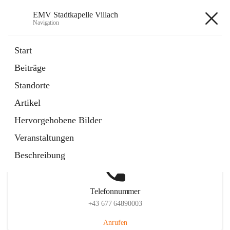
EMV Stadtkapelle Villach
Navigation
EMV Stadtkapelle Villach
Start
Beiträge
Standorte
Hauptadresse
Artikel
Heidenfeldstraße 24, 9500 Villach, AUT
Hervorgehobene Bilder
Auf Karte ansehen
Veranstaltungen
Beschreibung
Telefonnummer
+43 677 64890003
Anrufen